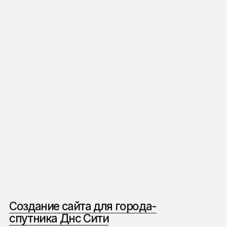
Судим проекты на международном
Обучаем маркетингу
конкурсе разработки сайтов CSSDA
школах, университе
и на конференциях
(Публикации)
Больше о нашем
подходе к работе
читайте в блоге