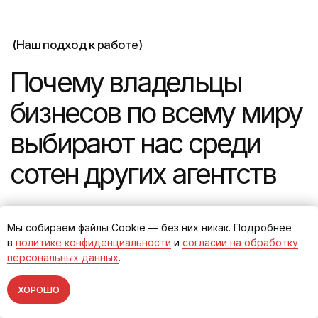
Привлечь аудиторию бизнес-
класса: секреты идеального
сайта для ЖК
Разработка сайта ЖК бизнес-класса для застройщика
во Владивостоке
Мы собираем файлы Cookie — без них никак. Подробнее
в
политике конфиденциальности
и
согласии на обработку
Зацепила меня: 5 креативных
персональных данных
.
решений для сайта жилого
комплекса
ХОРОШО
Инновационные подходы, повышающие
вовлеченность и конверсию