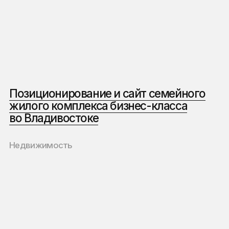
Обеспечим полную
маркетинговую подготовку
вашего жилого комплекса
к успешному старту продаж
От вас — только ответы на вопросы
в начале сотрудничества и согласование
готовых концепций в конце проекта.
(Бренды застройщиков, с которыми работаем)
Наше портфолио
включает проекты по всей