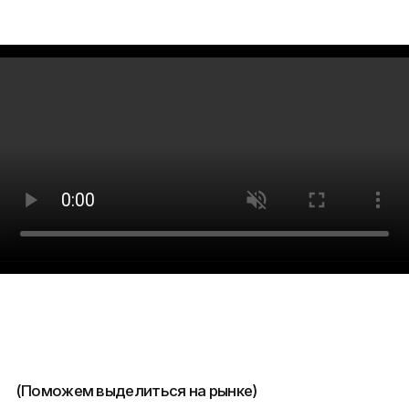
Рост
(01)
прибыли
Создаем позиционирование
объекта и предлагаем классную
концепцию, создающую
дополнительную ценность для
покупателя
Больше заявок
(02)
и продаж
Продвижение в интернете, яркий
продающий сайт, побуждающий