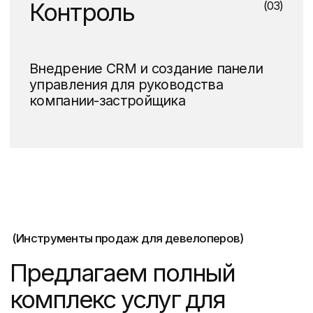
разрабатываем несколько
концепций позиционирование,
отражающий ключевые
преимущества вашего жк.
Подробнее о подходе
к разработке платформы бренда
Нейминг жилого
(02)
комплекса
Придумаем название, которое
подчеркнет уникальную идею
вашего проекта и выделит его
на фоне конкурентов.
Подробнее о подходе
к созданию нейминга