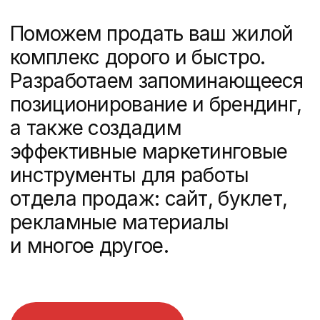
эффективные маркетинговые
инструменты для работы
отдела продаж: сайт, буклет,
рекламные материалы
и многое другое.
Обсудить проект
№2
№3
среди разработчиков
среди самых креативных
на Tilda
digital-агентств России
Рейтинг Рунета
Рейтинг Рунета
Обладаем 10-летним
практическим опытом
в маркетинге для девелоперов