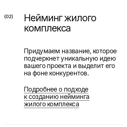
Концепция рекламной
(05)
кампании и key visual
Вы получите не просто
рекламный баннер,
а масштабируемую креативную
концепцию: идею, яркое
сообщение, цепкий слоган,
варианты реализации на разных
носителях.
Подробнее о подходе
к разработке key visual
Буклеты и полиграфия
(06)