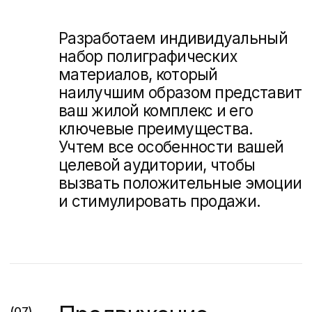
коммерческое
предложение под
вашу задачу
Созвонимся на 30 минут,
чтобы обсудить вашу
задачу и ответить
на вопросы. Вышлем вам
презентацию
с аналогичными кейсами
и примерной стоимостью
Обсудить проект