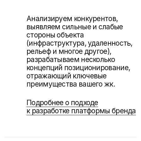
Продающий сайт
(04)
жилого комплекса
с подборщиком
квартир
Хорошо продуманный сайт
всегда помогает
увеличить
маржу
. Продающие заголовки,
продуманная структура сайта,
привлекательный дизайн
и анимация — каждый пункт
повышает доходность объекта.
А если подключить интернет-
маркетинг, то эффект усилится
в разы.
Подробнее о подходе
к разработке сайта