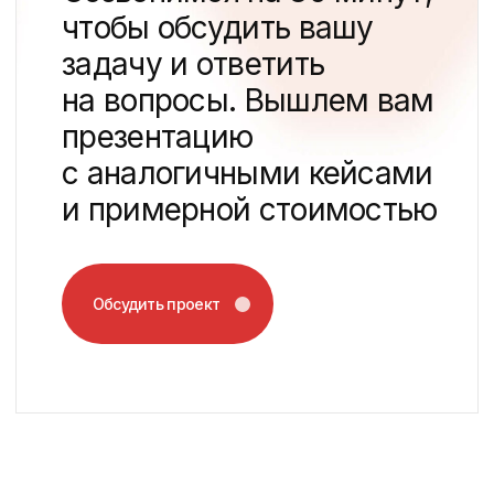
Создание сайта для города-
спутника Днс Сити
Недвижимость