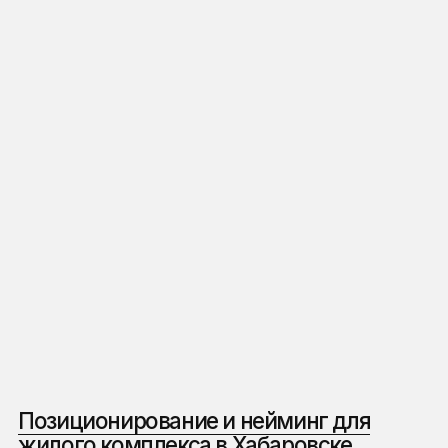
(Наш подход к работе)
Почему владельцы
бизнесов по всему миру
выбирают нас среди
сотен других агентств
Отвечаем в течение 60