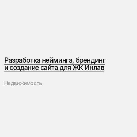
Имеем мощный бэкграунд
в маркетинге, дизайне
и разработке сайтов
Тимофей Белоглазов
CEO агентства
MBA, UTS Australia
13+ лет в маркетинге