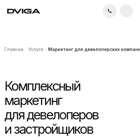
/
Маркетинг для девелоперских компаний
Главная
Услуги
/
Комплексный
маркетинг
для девелоперов
и застройщиков
Поможем продать ваш жилой
комплекс дорого и быстро.
Разработаем запоминающееся
позиционирование и брендинг,
а также создадим