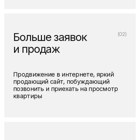
успешного вывода вашего
объекта недвижимости
на рынок и его
последующего
маркетингового
продвижения
Концепция
(01)
позиционирования
и платформа бренда
Анализируем конкурентов,
выявляем сильные и слабые
стороны объекта
(инфраструктура, удаленность,
рельеф и многое другое),