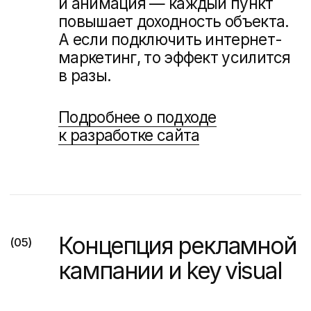
Внедрение
(09)
CRM
CRM на базе Битрикс24
и Profitbase с автоматизацией.
Менеджер не забудет
перезвонить, клиент получит
напоминание, руководитель
видит статистику, звонки
и WhatsApp.
(Разработали и запатентовали собственный
подборщик квартир)
Попробуйте наш
подборщик квартир
для
сайта жилого комплекса