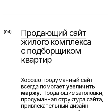
Подробнее о подходе
к продвижению в интернете
Создание 3D-рендеров
(08)
и видео
Элемент WOW-эффекта. То, чем
люди будут делиться в соцсетях
и мессенджера. Видео-ролик,
который запомнится после
выхода из кинотеатра больше,
чем сам фильм.