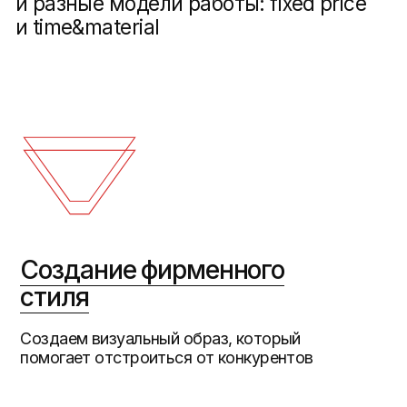
ние фирменного
изуальный образ, который
отстроиться от конкурентов
для застройщика
а сайта жилого
, застройщика или
го поселка