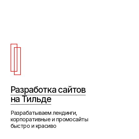
Разработка сайтов
Ра
на Тильде
Мно
ком
Разрабатываем лендинги,
и л
корпоративные и промосайты
быстро и красиво
Маркетинг для
Ф
застройщиков
и 
Помогаем застройщикам продавать
Бре
быстро и дорого через брендинг,
поз