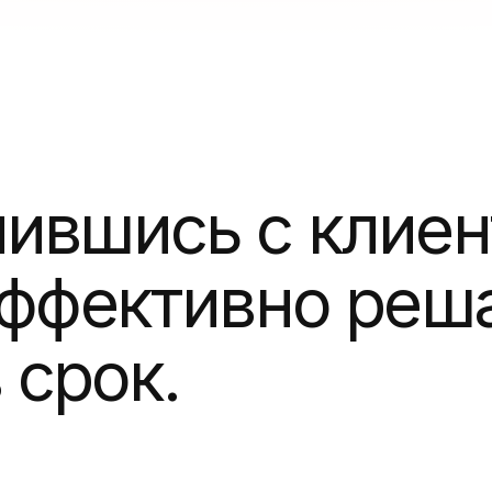
фективно решаем 
рок.
А ещё у
и разные
и time&m