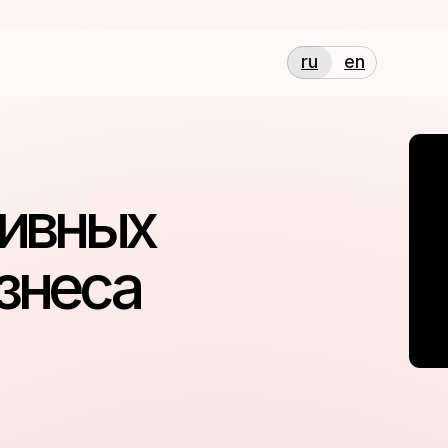
ru
en
вных
еса