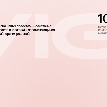
10
лет
их проектов — сочетание
помогаем
налитики и запоминающихся
компаниям
меняться
их решений.