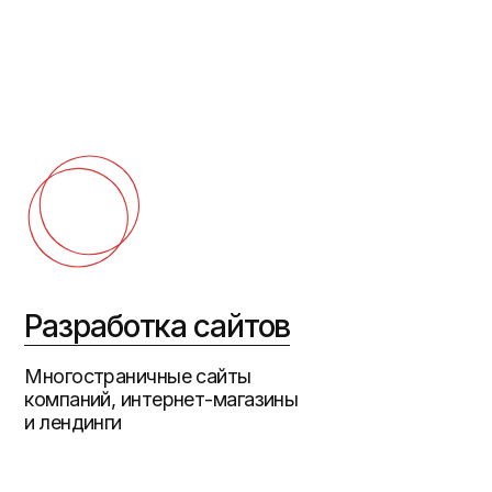
зработка сайтов
Созда
стиля
гостраничные сайты
паний, интернет-магазины
Создаем в
ендинги
помогает 
ирменный стиль
Сайт 
логотип ЖК
Разработк
комплекса
нд жилого комплекса:
коттеджно
иционирование, айдентика,