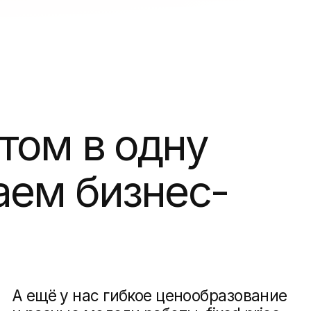
бизнес-
 нас гибкое ценообразование
 модели работы: fixed price
aterial