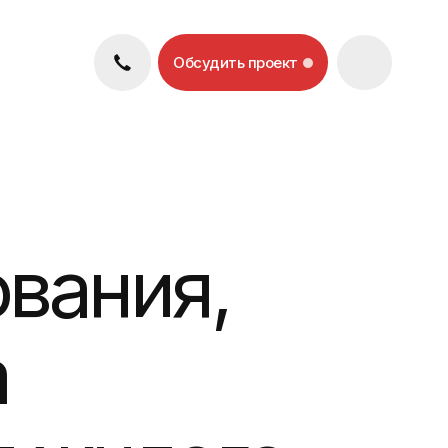
Обсудить проект
ния,
илого