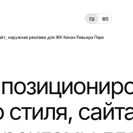
ru
en
ружная реклама для ЖК Кенон Ривьера Парк
озиционирова
тиля, сайта
рекламы для ж