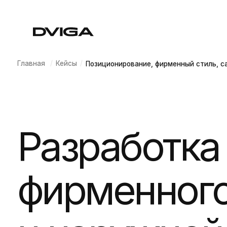
/
/
Главная
Кейсы
Позиционирование, фирменный стиль, сайт, на
Разработка п
фирменного с
и наружной 