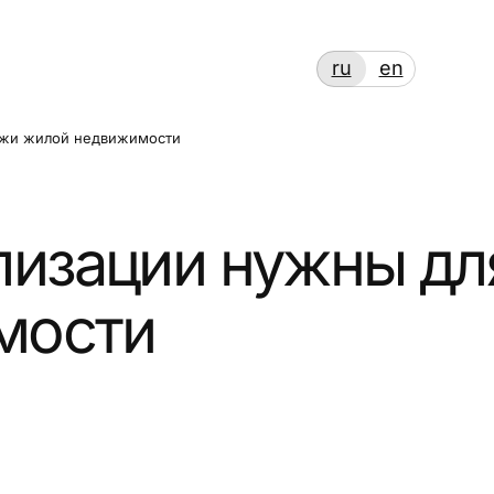
ru
en
ой недвижимости
зации нужны для п
сти