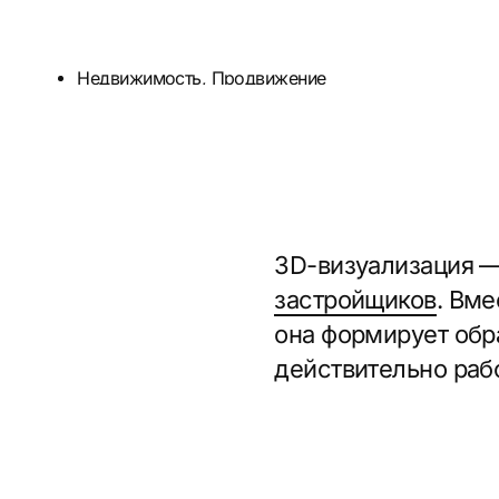
3D-визуализация — оди
застройщиков
. Вместе 
она формирует образ пр
действительно работают
Базовые треб