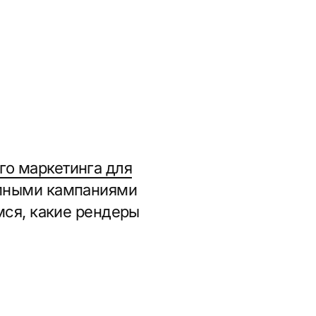
нга для
паниями
е рендеры