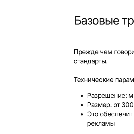
Прежде чем говорить о 
стандарты.
Технические параметры
Разрешение: миним
Размер: от 3000 пи
Это обеспечит каче
рекламы
Эмоциональная составл
На всех рендерах должн
с детьми. Это создаёт 
представить себя в этом