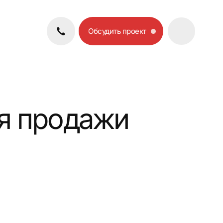
Обсудить проект
родажи