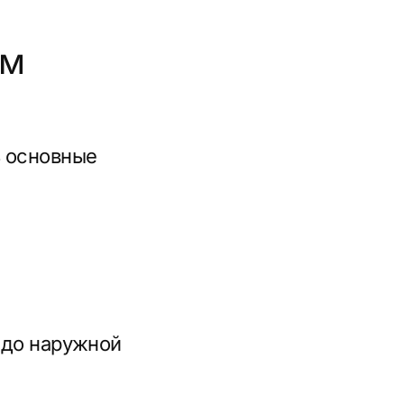
ной
мьях
купателю