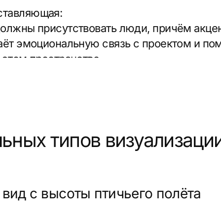
ых типов визуализации
 с высоты птичьего полёта
ой комплекс и его окружение в контексте.
еть, где именно находится дом, какая инфраст
но важно для проектов в развивающихся районах
ами локации — школы, детские сады, парки,
ть должны быть видны на одном изображении.