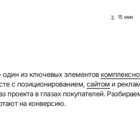
н из ключевых элементов
комплексного маркети
с позиционированием,
сайтом
и рекламными кам
оекта в глазах покупателей. Разбираемся, каки
 на конверсию.
ования к визуализациям