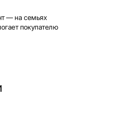
руктура
 или