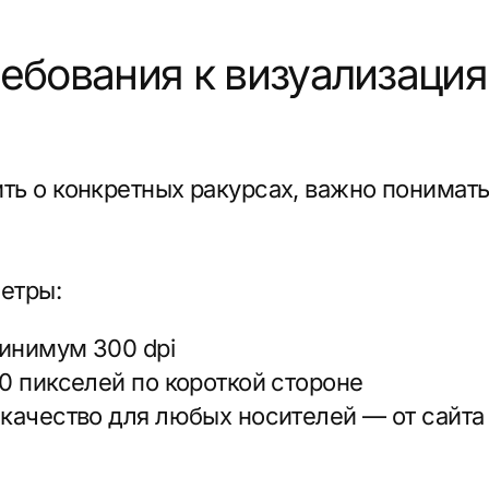
конкретных ракурсах, важно понимать основные
:
ум 300 dpi
кселей по короткой стороне
ство для любых носителей — от сайта до наруж
яющая:
ы присутствовать люди, причём акцент — на се
эмоциональную связь с проектом и помогает по
 пространстве.