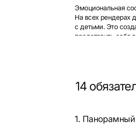
14 обязательн
1. Панорамный вид
Цель:
показать весь жил
Покупатели должны увид
есть рядом. Это особен
с сильными преимуществ
транспортная доступнос