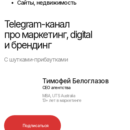
Подписаться
Разработка сайта для жилого
комплекса
— это не просто
необходимость, а важный шаг
в построении доверия к проекту
и увеличении продаж. Хороший сайт
не только привлекает внимание,
но и помогает пользователю быстро
найти нужную информацию, вызвать
эмоции и подтолкнуть к покупке.
Как создать сайт, который не потеряет
клиентов и выделит ваш ЖК на фоне
конкурентов? Можно ли при этом