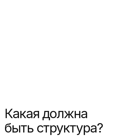
Дизайн и UX:
создаем визуальный
образ ЖК
Дизайн сайта ЖК должен вызывать
нужные эмоции у потенциальных
покупателей. Если проект
ориентирован на молодежь —
используем яркие цвета
и динамичные анимации. Если ЖК