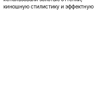
подчеркивает морскую тематику
проекта и позиционирует жилье как
идеальное место для жизни.
Продвижение: как
привести клиентов
на сайт?