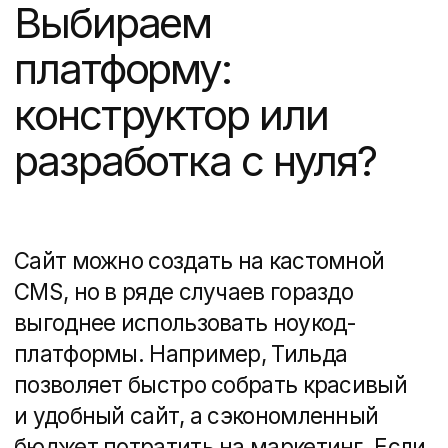
Сам сайт — это только половина
успеха. Важно настроить SEO,
контекстную рекламу, использовать
соцсети и таргетинг.
Инструментов продвижения
недвижимости существует довольно
много и важно выбрать именно те,
которые подойдут вашему проекту
исходя из бюджета, аудитории
и конкуренции на рынке. Мы провели
исследование того, как к этому
подходят маркетологи застройщиков
в разных городах России, сколько
денег они на это выделяют,
и выделили 7 главных ошибок, которые
убивают продажи через сайт.
— почитайте об этом в нашей статьей