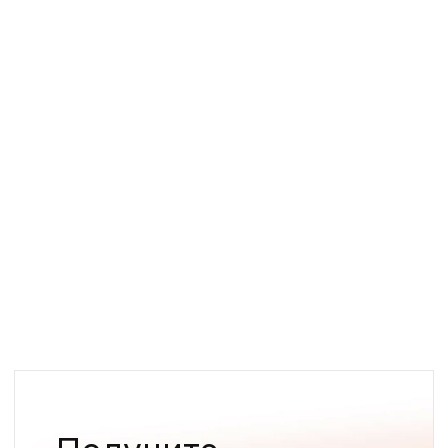
концепцию, UX, контент
и продвижение, чтобы сайт
не только привлекал,
но и продавал.
Хотите сайт, который
действительно работает?
Обратитесь к нам — сделаем так,
чтобы ваш ЖК выделялся на фоне
конкурентов!