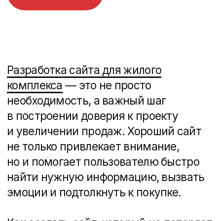
сэкономить? Какие этапы разработки
важны? Давайте разбираться!
Для кого ваш сайт
и зачем он нужен?
Первый шаг — четко понять, для кого
создается сайт и какие задачи он
должен решать. У каждой аудитории
свои ожидания:
Семьи с детьми
ищут удобные
планировки, школы и детские
сады рядом.
Молодые специалисты
хотят