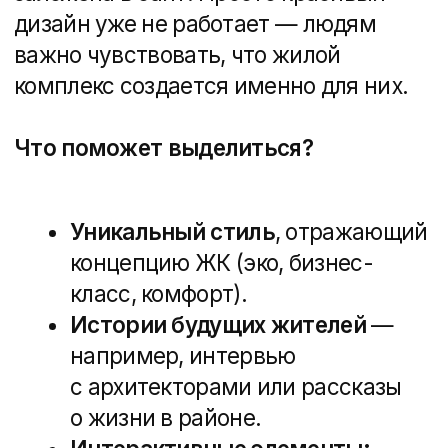
лендинг», а четко продуманная
система, где каждый блок ведет
клиента к покупке.
Главная страница
— первое
впечатление. Здесь должны быть
УТП, рендеры, кнопка
«Записаться на просмотр».
Каталог квартир
—
интерактивные планировки,
фильтры, цена и доступность.
О комплексе
— архитектура,
материалы, благоустройство.
Расположение
— карта,
транспортная доступность,
инфраструктура.
Отзывы и новости
— реальные
истории, акции, обновления.
Контакты и форма заявки
—
минимум кликов до связи