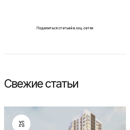
Политика конфиденциальности
Согласие на обработку
персональных данных
Маркетинговое агентство DVIGA
Поделиться статьей в соц. сетях
ИП
Белоглазов Тимофей Сергеевич
ИНН 253812145933
ООО «Двига»
ИНН 2536288338