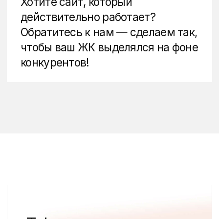
8 800 200 23 02
Vc.ru
Tilda Experts
Офисы во Владивостоке и Сингапуре,
клиенты и коллеги — по всему миру
Владивосток, Океанский проспект,
д.135, офис 57
Смотреть на карте
Услуги