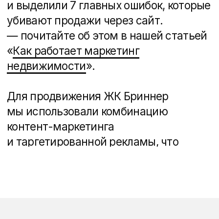
Тимофей Белоглазов
CEO агентства
MBA, UTS Australia
13+ лет в маркетинге