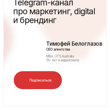
Разработка сайта на Тильде
Разработка веб сайтов
Сайт для застройщика
Разработка сайта жилого комплекса
Нейминг ЖК
Фирменный стиль и логотип ЖК
Продвижение в интернете
Разработка фирменного стиля
Маркетинг для девелоперов
Создание интернет-магазина
Лендинг на Тильде
Продвижение сайта жилого комплекса
Партнерская программа Dviga
Презентация о компании
Реквизиты
Карта сайта