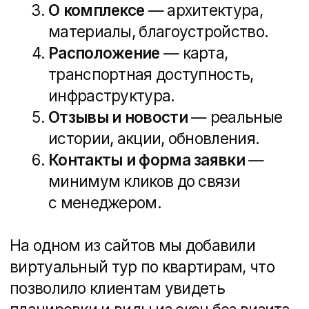
Выбираем
платформу:
конструктор или
разработка с нуля?
Сайт можно создать на кастомной
CMS, но в ряде случаев гораздо
выгоднее использовать ноукод-
платформы. Например, Тильда
позволяет быстро собрать красивый
и удобный сайт, а сэкономленный
бюджет потратить на маркетинг. Если
вы рассматриваете этот вариант,
советуем заранее изучить, из чего