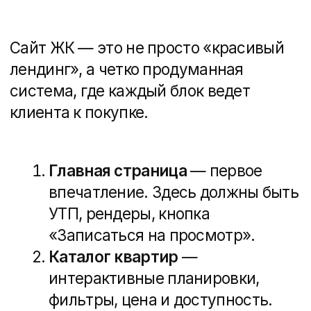
премиум-класса — строгие линии,
элегантные оттенки и эффектные
рендеры.
Для
ЖК Бриннер
мы сделали ставку
на атмосферу роскоши,
вдохновленную киноиндустрией
и «золотым Голливудом». В дизайне
использовали золотые оттенки,
киношную стилистику и эффектную
анимацию.