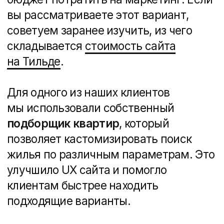
«
Как работает маркетинг
недвижимости
».
Для продвижения ЖК Бриннер
мы использовали комбинацию
контент-маркетинга
и таргетированной рекламы, что
позволило
увеличить конверсию
в заявки на 32%
.
Вывод
Создание сайта ЖК
— это
не просто «визитка» проекта,
а мощный инструмент продаж
.
Важно грамотно проработать