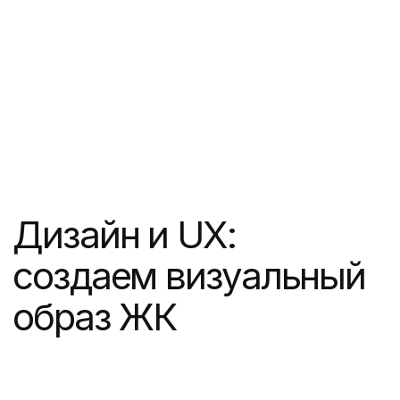
Получите
персональное
коммерческое
предложение под
вашу задачу
Созвонимся на 30 минут,
чтобы обсудить вашу
задачу и ответить
на вопросы. Вышлем вам
презентацию
с аналогичными кейсами
и примерной стоимостью