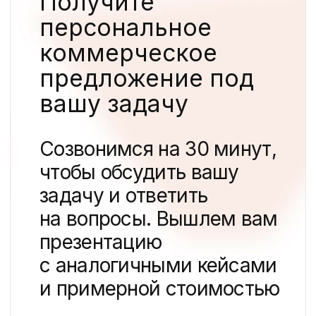
Telegram-канал
про маркетинг, digital
и брендинг
Тимофей Белоглазов
CEO агентства
MBA, UTS Australia
13+ лет в маркетинге
Подписаться