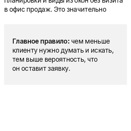
складывается
стоимость сайта
на Тильде
.
Для одного из наших клиентов
мы использовали собственный
подборщик квартир
, который
позволяет кастомизировать поиск
жилья по различным параметрам. Это
улучшило UX сайта и помогло
клиентам быстрее находить
подходящие варианты.