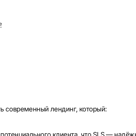
ременный лендинг, который:
нциального клиента, что SLS — надёжная компа
 понятно и без воды
еля оставить заявку
рошо работать на компьютерах и смартфонах
 превратить сайт в типичный шаблонный лендин
но выделить компанию на фоне конкурентов.