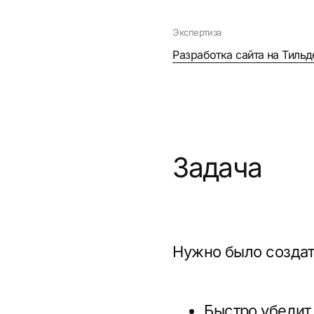
Задача
Нужно было создать сов
Быстро убедит поте
Покажет все услуги
Подтолкнёт посетит
Будет одинаково хо
При этом важно было не
у всех», а действитель