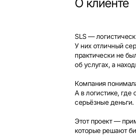
практически не была пр
об услугах, а находили 
Компания понимала, что 
А в логистике, где сто
серьёзные деньги.
Этот проект — пример 
которые решают бизнес-
Экспертиза
Разработка сайта на Тильде