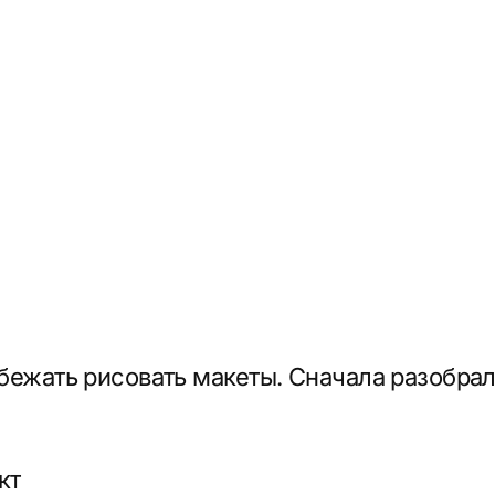
т автомобильная логистика: какие вопросы зада
обращают внимание при выборе перевозчика. Общ
ые возражения клиентов.
ентов. Посмотрели десятки сайтов логистически
, где они теряют клиентов, какие решения уже 
во сайтов перегружены информацией и выглядят
 — чётко, по делу, с акцентом на цифры и гара
дущего лендинга. Определили, какие блоки дол
тва, как работаем, примеры перевозок, отзывы,
по воронке: от первого знакомства до звонка ме