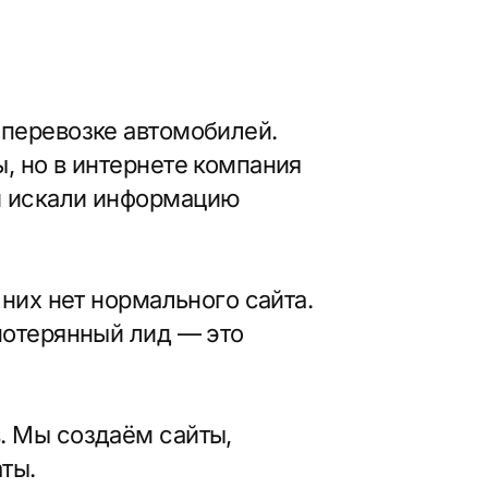
информацию
ормального сайта.
й лид — это
аём сайты,