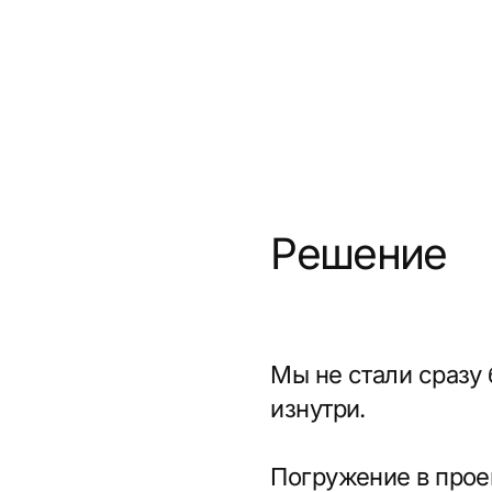
Погружение в проект
Мы изучили, как работае
их пугает, на что они 
SLS, выписывали типичн
Анализ рынка
Устроили разбор конкур
у них получается хорошо
был простой: большинст
Мы решили сделать иначе
Прототип и структура
Набросали структуру бу
обязательно: преимущес
Всё логично выстроили 