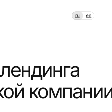
ru
en
ендинга
ой компании